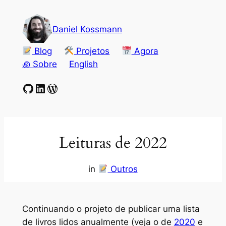
Pular
para
Daniel Kossmann
o
conteúdo
Blog
Projetos
Agora
꩜ Sobre
English
GitHub
LinkedIn
WordPress
Leituras de 2022
in
Outros
Continuando o projeto de publicar uma lista
de livros lidos anualmente (veja o de
2020
e