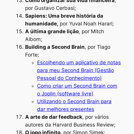
Como organizar sua vida financeira
,
por Gustavo Cerbasi;
Sapiens: Uma breve história da
humanidade,
por Yuval Noah Harari;
A última grande lição
, por Mitch
Albom;
Building a Second Brain
, por Tiago
Forte;
Escolhendo um aplicativo de notas
para meu Second Brain (Gestão
Pessoal do Conhecimento)
Como criar um Second Brain com
o Joplin (software livre)
Utilizando o Second Brain para
dar melhores presentes
A arte de dar feedback
, por vários
autores da Harvard Business Review;
O jogo infinito
, por Simon Simek;