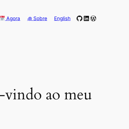
GitHub
LinkedIn
WordPress
Agora
꩜ Sobre
English
m-vindo ao meu