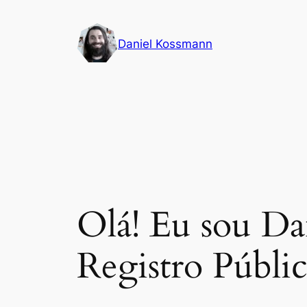
Pular
para
Daniel Kossmann
o
conteúdo
Olá! Eu sou D
Registro Públi