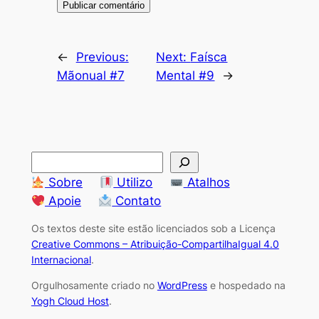
←
Previous:
Next:
Faísca
Mãonual #7
Mental #9
→
S
e
Sobre
Utilizo
Atalhos
a
Apoie
Contato
r
Os textos deste site estão licenciados sob a Licença
c
Creative Commons – Atribuição-CompartilhaIgual 4.0
h
Internacional
.
Orgulhosamente criado no
WordPress
e hospedado na
Yogh Cloud Host
.