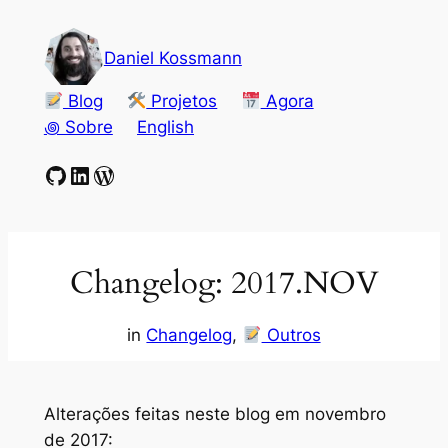
Pular
para
Daniel Kossmann
o
conteúdo
Blog
Projetos
Agora
꩜ Sobre
English
GitHub
LinkedIn
WordPress
Changelog: 2017.NOV
in
Changelog
, 
Outros
Alterações feitas neste blog em novembro
de 2017: