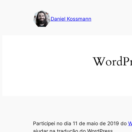
Pular
para
Daniel Kossmann
o
conteúdo
WordPre
Participei no dia 11 de maio de 2019 do
W
ajudar na tradução do WordPress.