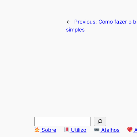
←
Previous:
Como fazer o b
simples
S
e
Sobre
Utilizo
Atalhos
A
a