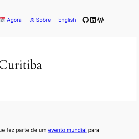
GitHub
LinkedIn
WordPress
Agora
꩜ Sobre
English
Curitiba
ue fez parte de um
evento mundial
para