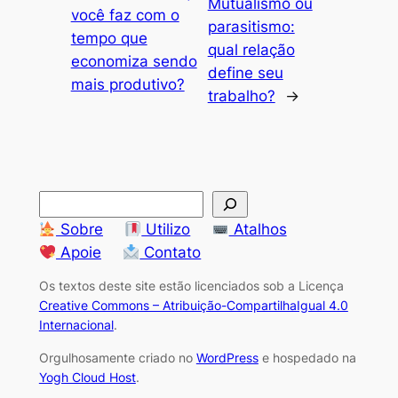
Mutualismo ou
você faz com o
parasitismo:
tempo que
qual relação
economiza sendo
define seu
mais produtivo?
trabalho?
→
S
e
Sobre
Utilizo
Atalhos
a
Apoie
Contato
r
Os textos deste site estão licenciados sob a Licença
c
Creative Commons – Atribuição-CompartilhaIgual 4.0
h
Internacional
.
Orgulhosamente criado no
WordPress
e hospedado na
Yogh Cloud Host
.