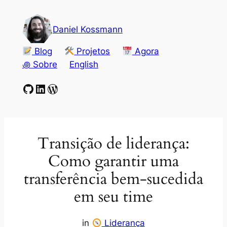
Pular
para
Daniel Kossmann
o
conteúdo
Blog
Projetos
Agora
꩜ Sobre
English
GitHub
LinkedIn
WordPress
Transição de liderança:
Como garantir uma
transferência bem-sucedida
em seu time
in
Liderança