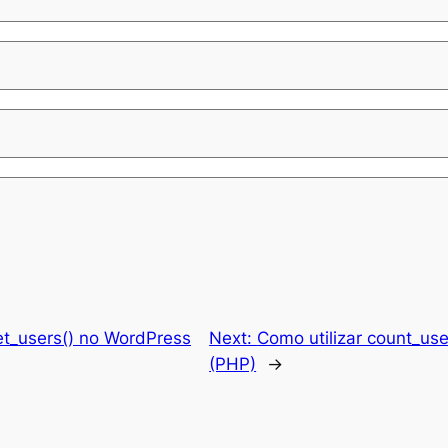
et_users() no WordPress
Next:
Como utilizar count_us
(PHP)
→