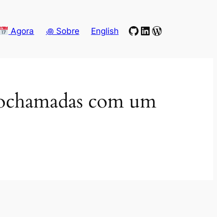
GitHub
LinkedIn
WordPress
Agora
꩜ Sobre
English
deochamadas com um