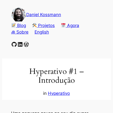
Pular
para
Daniel Kossmann
o
conteúdo
Blog
Projetos
Agora
꩜ Sobre
English
GitHub
LinkedIn
WordPress
Hyperativo #1 –
Introdução
in
Hyperativo