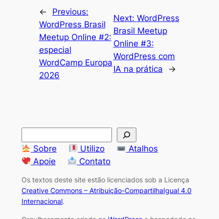
←
Previous:
Next:
WordPress
WordPress Brasil
Brasil Meetup
Meetup Online #2:
Online #3:
especial
WordPress com
WordCamp Europa
IA na prática
→
2026
S
e
Sobre
Utilizo
Atalhos
a
Apoie
Contato
r
Os textos deste site estão licenciados sob a Licença
c
Creative Commons – Atribuição-CompartilhaIgual 4.0
h
Internacional
.