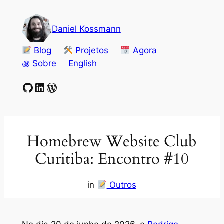
Pular
para
Daniel Kossmann
o
conteúdo
Blog
Projetos
Agora
꩜ Sobre
English
GitHub
LinkedIn
WordPress
Homebrew Website Club
Curitiba: Encontro #10
in
Outros