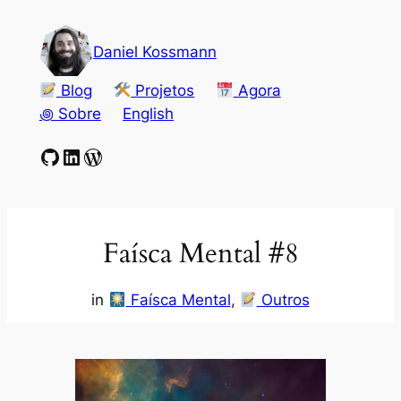
Pular
para
Daniel Kossmann
o
conteúdo
Blog
Projetos
Agora
꩜ Sobre
English
GitHub
LinkedIn
WordPress
Faísca Mental #8
in
Faísca Mental
, 
Outros