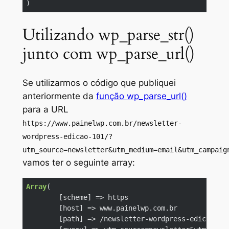
)
Code language:
PHP
(
php
)
Utilizando wp_parse_str()
junto com wp_parse_url()
Se utilizarmos o código que publiquei
anteriormente da
função wp_parse_url()
para a URL
https://www.painelwp.com.br/newsletter-
wordpress-edicao-101/?
utm_source=newsletter&utm_medium=email&utm_campaig
vamos ter o seguinte
array
:
Array
(

	[scheme] => https

	[host] => www.painelwp.com.br

	[path] => /newsletter-wordpress-edicao
-10