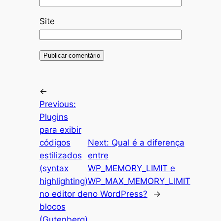
Site
←
Previous:
Plugins
para exibir
códigos
Next:
Qual é a diferença
estilizados
entre
(syntax
WP_MEMORY_LIMIT e
highlighting)
WP_MAX_MEMORY_LIMIT
no editor de
no WordPress?
→
blocos
(Gutenberg)