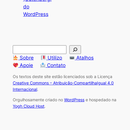
do
WordPress
S
e
Sobre
Utilizo
Atalhos
a
Apoie
Contato
r
Os textos deste site estão licenciados sob a Licença
c
Creative Commons – Atribuição-CompartilhaIgual 4.0
h
Internacional
.
Orgulhosamente criado no
WordPress
e hospedado na
Yogh Cloud Host
.