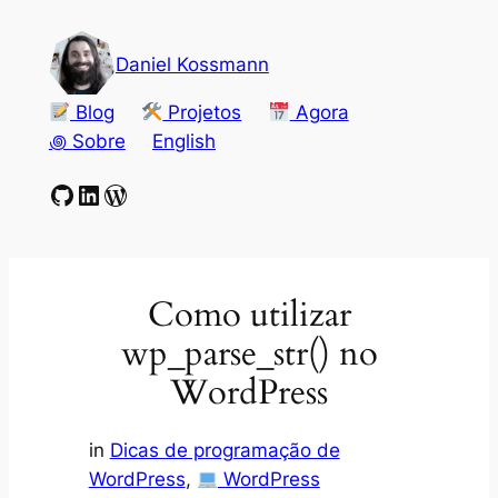
Pular
para
Daniel Kossmann
o
conteúdo
Blog
Projetos
Agora
꩜ Sobre
English
GitHub
LinkedIn
WordPress
Como utilizar
wp_parse_str() no
WordPress
in
Dicas de programação de
WordPress
, 
WordPress