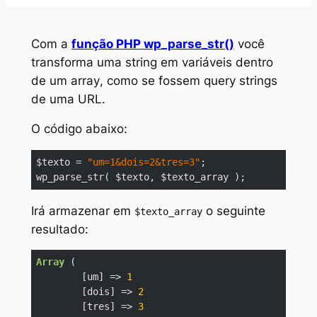
Com a
função PHP wp_parse_str()
você
transforma uma string em variáveis dentro
de um
array
, como se fossem
query strings
de uma URL.
O código abaixo:
$texto = 
"um=1&dois=2&tres=3"
;

wp_parse_str( $texto, $texto_array );
Code language:
PHP
(
php
)
Irá armazenar em
o seguinte
$texto_array
resultado:
Array
 (

	[um] => 
1
	[dois] => 
2
	[tres] => 
3