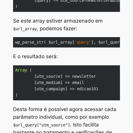
	[query] => utm_source=newsletter&utm_medium=email&utm_campaign=edicao101

)
Code language:
PHP
(
php
)
Se este
array
estiver armazenado em
, podemos fazer:
$url_array
wp_parse_str( $url_array[
'query'
], $url_query );
Code language:
PHP
(
php
)
E o resultado será:
Array
 (

	[utm_source] => newsletter

	[utm_medium] => email

	[utm_campaign] => edicao101

)
Code language:
PHP
(
php
)
Desta forma é possível agora acessar cada
parâmetro individual, como por exemplo
. Isto facilita
$url_query["utm_source"]
bastante no tratamento e verificações de