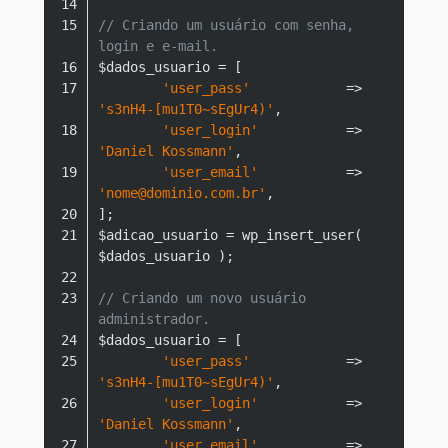
// Criando um usuário com senha, 
login e e-mail.
'user_pass'
            => 
's3nH4-[mu1T0~sEgUr4)'
'user_login'
           => 
'Daniel Kossmann'
'user_email'
           => 
'nome@dominio.com.br'
$adicao_usuario = wp_insert_user( 
// Criando um novo usuário 
administrador.
'user_pass'
            => 
's3nH4-[mu1T0~sEgUr4)'
'user_login'
           => 
'Daniel Kossmann'
'user_email'
           => 