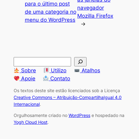
para o último post
navegador
de uma categoria no
Mozilla Firefox
menu do WordPress
→
S
e
Sobre
Utilizo
Atalhos
a
Apoie
Contato
r
Os textos deste site estão licenciados sob a Licença
c
Creative Commons – Atribuição-CompartilhaIgual 4.0
h
Internacional
.
Orgulhosamente criado no
WordPress
e hospedado na
Yogh Cloud Host
.