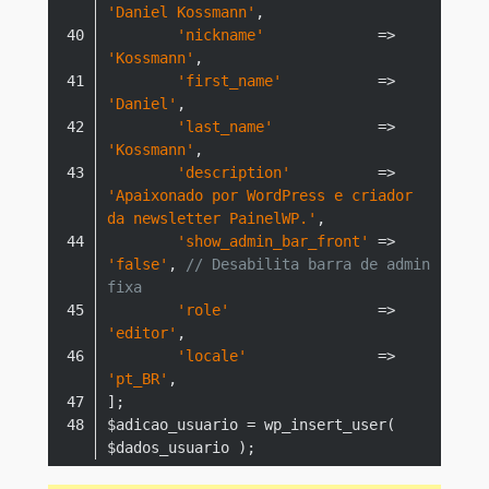
'Daniel Kossmann'
'nickname'
             => 
'Kossmann'
'first_name'
           => 
'Daniel'
'last_name'
            => 
'Kossmann'
'description'
          => 
'Apaixonado por WordPress e criador 
da newsletter PainelWP.'
'show_admin_bar_front'
 => 
'false'
, 
// Desabilita barra de admin 
fixa
'role'
                 => 
'editor'
'locale'
               => 
'pt_BR'
$adicao_usuario = wp_insert_user( 
Code language:
PHP
(
php
)