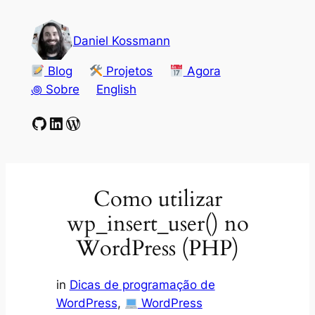
Pular
para
Daniel Kossmann
o
conteúdo
Blog
Projetos
Agora
꩜ Sobre
English
GitHub
LinkedIn
WordPress
Como utilizar
wp_insert_user() no
WordPress (PHP)
in
Dicas de programação de
WordPress
, 
WordPress