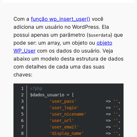
Com a
função wp_insert_user()
você
adiciona um usuário no WordPress. Ela
possui apenas um parâmetro (
) que
$userdata
pode ser: um array, um objeto ou
objeto
WP_User
com os dados do usuário. Veja
abaixo um modelo desta estrutura de dados
com detalhes de cada uma das suas
chaves:
<?php
'user_pass'
            => 
''
,      
'user_login'
           => 
''
,      
'user_nicename'
        => 
''
,      
'user_url'
             => 
''
,      
'user_email'
           => 
''
,      
'display_name'
         => 
''
,      