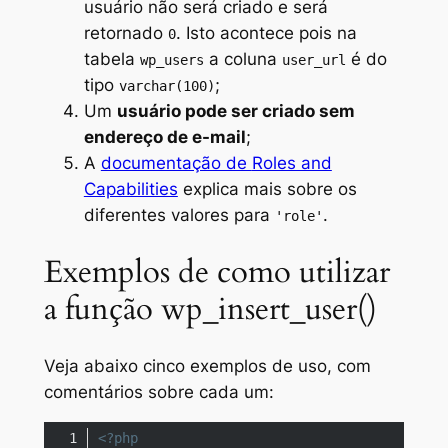
usuário não será criado e será
retornado
. Isto acontece pois na
0
tabela
a coluna
é do
wp_users
user_url
tipo
;
varchar(100)
Um
usuário pode ser criado sem
endereço de e-mail
;
A
documentação de
Roles and
Capabilities
explica mais sobre os
diferentes valores para
.
'role'
Exemplos de como utilizar
a função wp_insert_user()
Veja abaixo cinco exemplos de uso, com
comentários sobre cada um:
<?php