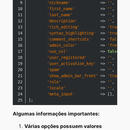
'nickname'
             => 
''
,      
'first_name'
           => 
''
,      
'last_name'
            => 
''
,      
'description'
          => 
''
,      
'rich_editing'
         => 
'true'
,  
'syntax_highlighting'
  => 
'true'
,  
'comment_shortcuts'
    => 
'false'
, 
'admin_color'
          => 
'fresh'
, 
'use_ssl'
              => 
false
,   
'user_registered'
      => 
''
,      
'user_activation_key'
  => 
''
,      
'spam'
                 => 
''
,      
'show_admin_bar_front'
 => 
'true'
,  
'role'
                 => 
''
,      
'locale'
               => 
''
,      
'meta_input'
           => [],      
Code language:
PHP
(
php
)
Algumas informações importantes:
Várias opções possuem valores