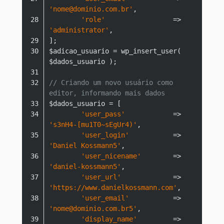
'nome@dominio.com.br'
'role'
                 => 
'administrator'
$adicao_usuario = wp_insert_user( 
// Criando um novo usuário como 
editor, informando mais dados
'user_pass'
            => 
's3nH4-[mu1T0~sEgUr4)'
'user_login'
           => 
'Daniel Kossmann5'
'user_nicename'
        => 
'daniel-kossmann5'
'user_url'
             => 
'https://www.danielkossmann.com'
'user_email'
           => 
'nome@dominio.com.br5'
'display_name'
         => 