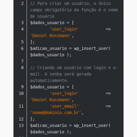
// Para criar um usuário, o único 
campo obrigatório da função é o nome 
de usuário
'user_login'
           => 
'Daniel Kossmann'
$adicao_usuario = wp_insert_user( 
// Criando um usuário com login e e-
mail. A senha será gerada 
automaticamente.
'user_login'
           => 
'Daniel Kossmann'
'user_email'
           => 
'nome@dominio.com.br'
$adicao_usuario = wp_insert_user( 