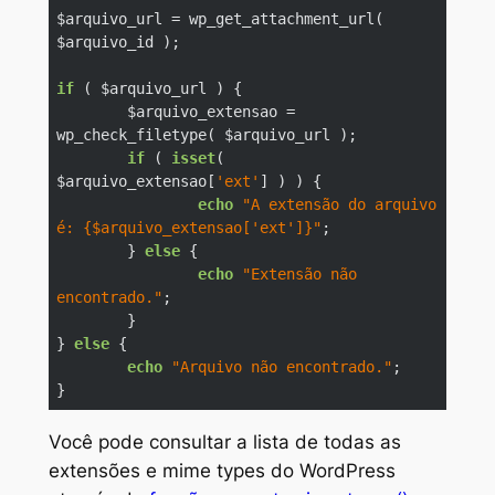
$arquivo_url = wp_get_attachment_url( 
$arquivo_id );

if
 ( $arquivo_url ) {

	$arquivo_extensao = 
wp_check_filetype( $arquivo_url );

if
 ( 
isset
( 
$arquivo_extensao[
'ext'
] ) ) {

echo
"A extensão do arquivo 
é: {$arquivo_extensao['ext']}"
;

	} 
else
 {

echo
"Extensão não 
encontrado."
;

	}

} 
else
 {

echo
"Arquivo não encontrado."
;

}
Code language:
PHP
(
php
)
Você pode consultar a lista de todas as
extensões e
mime types
do WordPress