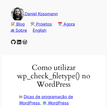
Pular
para
Daniel Kossmann
o
conteúdo
Blog
Projetos
Agora
꩜ Sobre
English
GitHub
LinkedIn
WordPress
Como utilizar
wp_check_filetype() no
WordPress
in
Dicas de programação de
WordPress
, 
WordPress