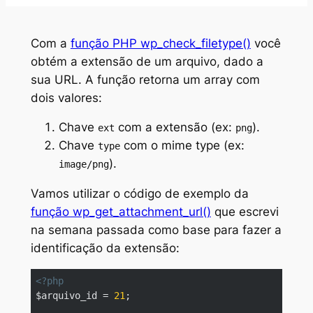
Com a
função PHP wp_check_filetype()
você
obtém a extensão de um arquivo, dado a
sua URL. A função retorna um array com
dois valores:
Chave
com a extensão (ex:
).
ext
png
Chave
com o
mime type
(ex:
type
).
image/png
Vamos utilizar o código de exemplo da
função wp_get_attachment_url()
que escrevi
na semana passada como base para fazer a
identificação da extensão:
<?php
$arquivo_id = 
21
;
