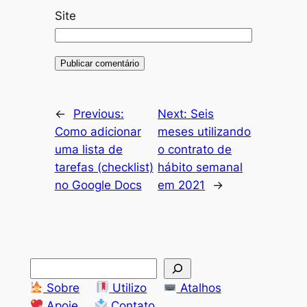
Site
←
Previous:
Next:
Seis
Como adicionar
meses utilizando
uma lista de
o contrato de
tarefas (checklist)
hábito semanal
no Google Docs
em 2021
→
S
e
Sobre
Utilizo
Atalhos
a
Apoie
Contato