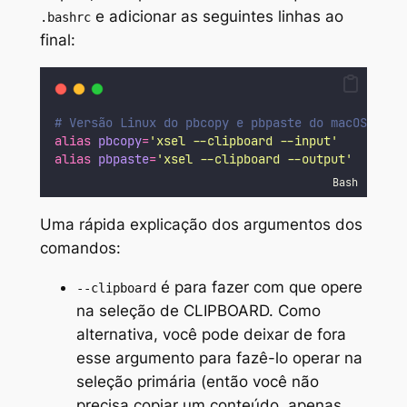
e adicionar as seguintes linhas ao
.bashrc
final:
# Versão Linux do pbcopy e pbpaste do macOS
alias
pbcopy
=
'
xsel --clipboard --input
'
alias
pbpaste
=
'
xsel --clipboard --output
'
Bash
Uma rápida explicação dos argumentos dos
comandos:
é para fazer com que opere
--clipboard
na seleção de CLIPBOARD. Como
alternativa, você pode deixar de fora
esse argumento para fazê-lo operar na
seleção primária (então você não
precisa copiar um conteúdo, apenas