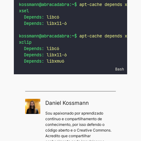
kossmann@abracadabra:~$
apt-cache
depends
xsel
xsel
Depends:
libc6
Depends:
libx11-6
kossmann@abracadabra:~$
apt-cache
depends
xclip
xclip
Depends:
libc6
Depends:
libx11-6
Depends:
libxmu6
Bash
Daniel Kossmann
Sou apaixonado por aprendizado
contínuo e compartilhamento de
conhecimento, por isso defendo o
código aberto e o Creative Commons.
Acredito que compartilhar