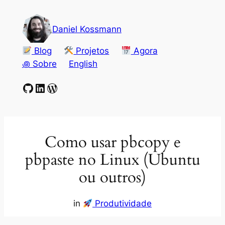
Pular
para
Daniel Kossmann
o
conteúdo
Blog
Projetos
Agora
꩜ Sobre
English
GitHub
LinkedIn
WordPress
Como usar pbcopy e
pbpaste no Linux (Ubuntu
ou outros)
in
Produtividade