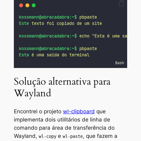
kossmann@abracadabra:~$
pbpaste
Este
texto
foi
copiado
de
um
site
kossmann@abracadabra:~$
echo
"
Esta é uma saída d
kossmann@abracadabra:~$
pbpaste
Esta
é
uma
saída
do
terminal
Bash
Solução alternativa para
Wayland
Encontrei o projeto
wl-clipboard
que
implementa dois utilitários de linha de
comando para área de transferência do
Wayland,
e
, que fazem a
wl-copy
wl-paste