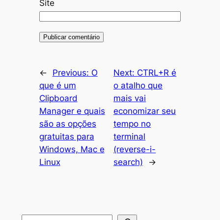
Site
←
Previous:
O
Next:
CTRL+R é
que é um
o atalho que
Clipboard
mais vai
Manager e quais
economizar seu
são as opções
tempo no
gratuitas para
terminal
Windows, Mac e
(reverse-i-
Linux
search)
→