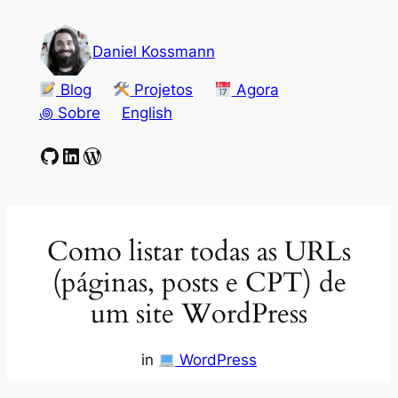
Pular
para
Daniel Kossmann
o
conteúdo
Blog
Projetos
Agora
꩜ Sobre
English
GitHub
LinkedIn
WordPress
Como listar todas as URLs
(páginas, posts e CPT) de
um site WordPress
in
WordPress