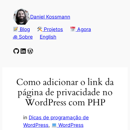
Pular
para
Daniel Kossmann
o
conteúdo
Blog
Projetos
Agora
꩜ Sobre
English
GitHub
LinkedIn
WordPress
Como adicionar o link da
página de privacidade no
WordPress com PHP
in
Dicas de programação de
WordPress
, 
WordPress