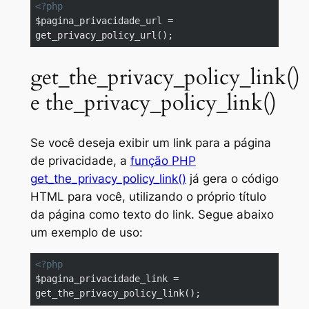
<?php
$pagina_privacidade_url = 
get_privacy_policy_url();
Code language:
PHP
(
php
)
get_the_privacy_policy_link()
e the_privacy_policy_link()
Se você deseja exibir um link para a página
de privacidade, a
função PHP
get_the_privacy_policy_link()
já gera o código
HTML para você, utilizando o próprio título
da página como texto do link. Segue abaixo
um exemplo de uso:
<?php
$pagina_privacidade_link = 
get_the_privacy_policy_link();