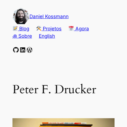
Pular
para
Daniel Kossmann
o
conteúdo
Blog
Projetos
Agora
꩜ Sobre
English
GitHub
LinkedIn
WordPress
Peter F. Drucker