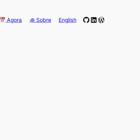
GitHub
LinkedIn
WordPress
Agora
꩜ Sobre
English