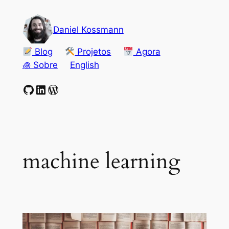
Pular
para
Daniel Kossmann
o
conteúdo
Blog
Projetos
Agora
꩜ Sobre
English
GitHub
LinkedIn
WordPress
machine learning