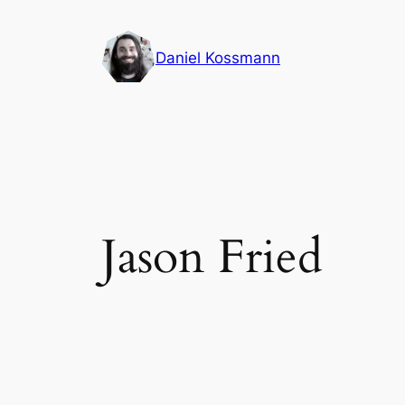
Pular
para
Daniel Kossmann
o
conteúdo
Jason Fried