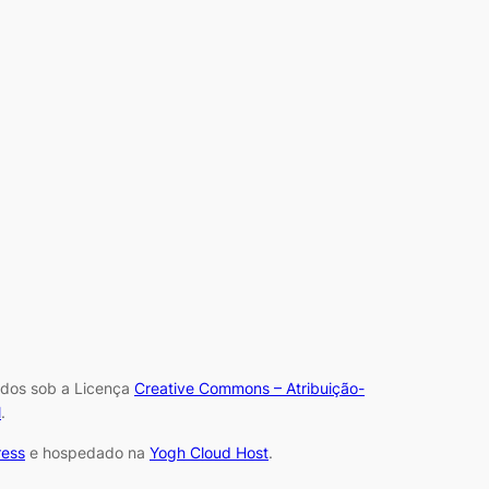
iados sob a Licença
Creative Commons – Atribuição-
l
.
ess
e hospedado na
Yogh Cloud Host
.