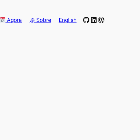
GitHub
LinkedIn
WordPress
Agora
꩜ Sobre
English