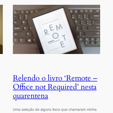
Relendo o livro ‘Remote –
Office not Required’ nesta
quarentena
Uma seleção de alguns itens que chamaram minha