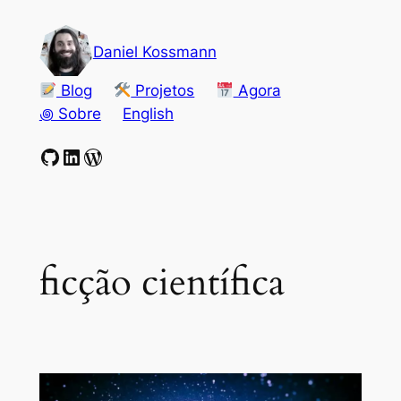
Pular
para
Daniel Kossmann
o
conteúdo
Blog
Projetos
Agora
꩜ Sobre
English
GitHub
LinkedIn
WordPress
ficção científica