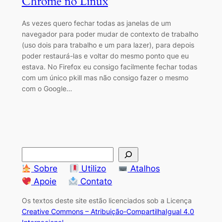
Chrome no Linux
As vezes quero fechar todas as janelas de um
navegador para poder mudar de contexto de trabalho
(uso dois para trabalho e um para lazer), para depois
poder restaurá-las e voltar do mesmo ponto que eu
estava. No Firefox eu consigo facilmente fechar todas
com um único pkill mas não consigo fazer o mesmo
com o Google…
S
e
Sobre
Utilizo
Atalhos
a
Apoie
Contato
r
Os textos deste site estão licenciados sob a Licença
c
Creative Commons – Atribuição-CompartilhaIgual 4.0
h