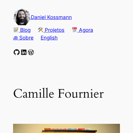
Pular
para
Daniel Kossmann
o
conteúdo
Blog
Projetos
Agora
꩜ Sobre
English
GitHub
LinkedIn
WordPress
Camille Fournier