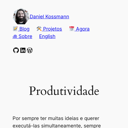
Pular
para
Daniel Kossmann
o
conteúdo
Blog
Projetos
Agora
꩜ Sobre
English
GitHub
LinkedIn
WordPress
Produtividade
Por sempre ter muitas ideias e querer
executá-las simultaneamente, sempre