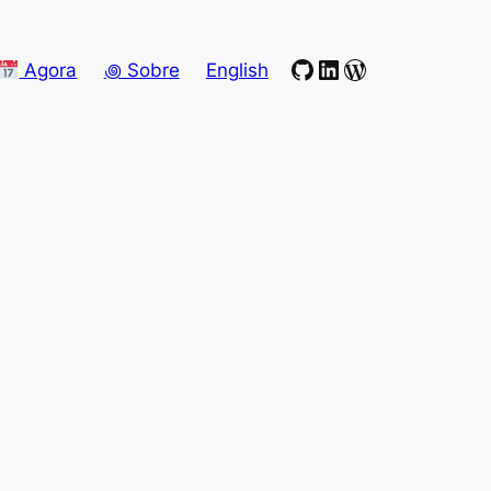
GitHub
LinkedIn
WordPress
Agora
꩜ Sobre
English