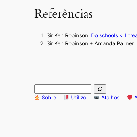
Referências
Sir Ken Robinson:
Do schools kill crea
Sir Ken Robinson + Amanda Palmer:
S
e
Sobre
Utilizo
Atalhos
A
a
r
c
h