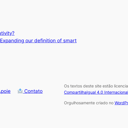
tivity?
Expanding our definition of smart
Os textos deste site estão licenc
poie
Contato
CompartilhaIgual 4.0 Internaciona
Orgulhosamente criado no
WordPr