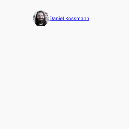
Pular
para
Daniel Kossmann
o
conteúdo