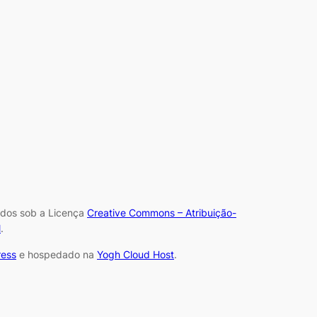
iados sob a Licença
Creative Commons – Atribuição-
l
.
ess
e hospedado na
Yogh Cloud Host
.